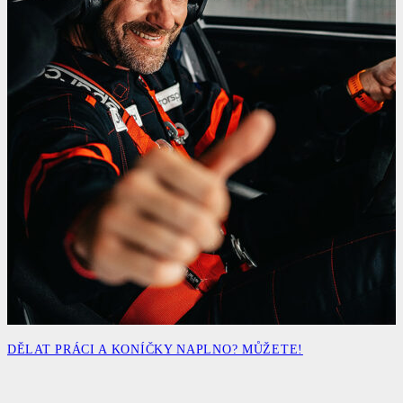
DĚLAT PRÁCI A KONÍČKY NAPLNO? MŮŽETE!