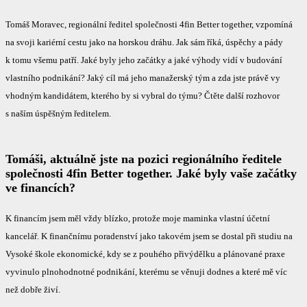
Tomáš Moravec, regionální ředitel společnosti 4fin Better together, vzpomíná
na svoji kariérní cestu jako na horskou dráhu. Jak sám říká, úspěchy a pády
k tomu všemu patří. Jaké byly jeho začátky a jaké výhody vidí v budování
vlastního podnikání? Jaký cíl má jeho manažerský tým a zda jste právě vy
vhodným kandidátem, kterého by si vybral do týmu? Čtěte další rozhovor
s naším úspěšným ředitelem.
Tomáši, aktuálně jste na pozici regionálního ředitele
společnosti 4fin Better together. Jaké byly vaše začátky
ve financích?
K financím jsem měl vždy blízko, protože moje maminka vlastní účetní
kancelář. K finančnímu poradenství jako takovém jsem se dostal při studiu na
Vysoké škole ekonomické, kdy se z pouhého přivýdělku a plánované praxe
vyvinulo plnohodnotné podnikání, kterému se věnuji dodnes a které mě víc
než dobře živí.