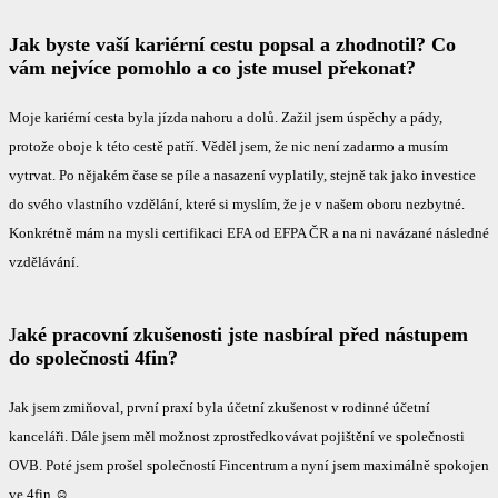
Jak byste vaší kariérní cestu popsal a zhodnotil? Co
vám nejvíce pomohlo a co jste musel překonat?
Moje kariérní cesta byla jízda nahoru a dolů. Zažil jsem úspěchy a pády,
protože oboje k této cestě patří. Věděl jsem, že nic není zadarmo a musím
vytrvat. Po nějakém čase se píle a nasazení vyplatily, stejně tak jako investice
do svého vlastního vzdělání, které si myslím, že je v našem oboru nezbytné.
Konkrétně mám na mysli certifikaci EFA od EFPA ČR a na ni navázané následné
vzdělávání.
J
aké pracovní zkušenosti jste nasbíral před nástupem
do společnosti 4fin?
Jak jsem zmiňoval, první praxí byla účetní zkušenost v rodinné účetní
kanceláři. Dále jsem měl možnost zprostředkovávat pojištění ve společnosti
OVB. Poté jsem prošel společností Fincentrum a nyní jsem maximálně spokojen
ve 4fin ☺.