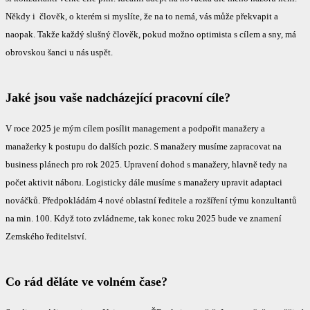
Někdy i člověk, o kterém si myslíte, že na to nemá, vás může překvapit a
naopak. Takže každý slušný člověk, pokud možno optimista s cílem a sny, má
obrovskou šanci u nás uspět.
Jaké jsou vaše nadcházející pracovní cíle?
V roce 2025 je mým cílem posílit management a podpořit manažery a
manažerky k postupu do dalších pozic. S manažery musíme zapracovat na
business plánech pro rok 2025. Upravení dohod s manažery, hlavně tedy na
počet aktivit náboru. Logisticky dále musíme s manažery upravit adaptaci
nováčků. Předpokládám 4 nové oblastní ředitele a rozšíření týmu konzultantů
na min. 100. Když toto zvládneme, tak konec roku 2025 bude ve znamení
Zemského ředitelství.
Co rád děláte ve volném čase?