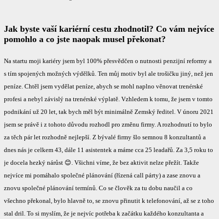
Jak byste vaší kariérní cestu zhodnotil? Co vám nejvíce
pomohlo a co jste naopak musel překonat?
Na startu moji kariéry jsem byl 100% přesvědčen o nutnosti penzijní reformy a
s tím spojených možných výdělků. Ten můj motiv byl ale trošičku jiný, než jen
peníze. Chtěl jsem vydělat peníze, abych se mohl naplno věnovat trenérské
profesi a nebyl závislý na trenérské výplatě. Vzhledem k tomu, že jsem v tomto
podnikání už 20 let, tak bych měl být minimálně Zemský ředitel. V únoru 2021
jsem se právě i z tohoto důvodu rozhodl pro změnu firmy. A rozhodnutí to bylo
za těch pár let rozhodně nejlepší. Z bývalé firmy šlo semnou 8 konzultantů a
dnes nás je celkem 43, dále 11 asistentek a máme cca 25 leadařů. Za 3,5 roku to
je docela hezký nárůst 😊. Všichni víme, že bez aktivit nelze přežít. Takže
nejvíce mi pomáhalo společné plánování (řízená call párty) a zase znovu a
znovu společné plánování termínů. Co se člověk za tu dobu naučil a co
všechno překonal, bylo hlavně to, se znovu přinutit k telefonování, až se z toho
stal dril. To si myslím, že je nejvíc potřeba k začátku každého konzultanta a