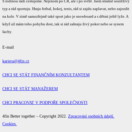
S rodinou rádi cestujeme. Nejenom po ČR, ale i po světě. Jsem strašně soutěživý
typ a rád sportuju. Hraju fotbal, hokej, tenis, rád si zajdu zaplavat, nebo zajezdit
na kole. V zimě samozřejmě také sport jako je snowboard a s dětmi ještě lyže. A
když už mám toho pohybu dost, tak si rád zahraju živý poker nebo se synem
šachy.
E-mail
kariera@4fin.cz
CHCI SE STÁT FINANČNÍM KONZULTANTEM
CHCI SE STÁT MANAŽEREM
CHCI PRACOVAT V PODPOŘE SPOLEČNOSTI
4fin Better together – Copyright 2022.
Zpracování osobních údajů.
Cookies.