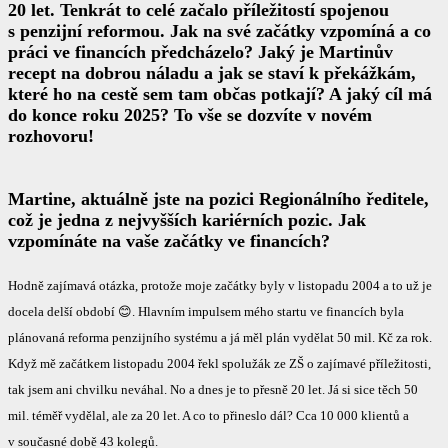
20 let. Tenkrát to celé začalo příležitostí spojenou
s penzijní reformou. Jak na své začátky vzpomíná a co
práci ve financích předcházelo? Jaký je Martinův
recept na dobrou náladu a jak se staví k překážkám,
které ho na cestě sem tam občas potkají? A jaký cíl má
do konce roku 2025? To vše se dozvíte v novém
rozhovoru!
Martine, aktuálně jste na pozici Regionálního ředitele,
což je jedna z nejvyšších kariérních pozic. Jak
vzpomínáte na vaše začátky ve financích?
Hodně zajímavá otázka, protože moje začátky byly v listopadu 2004 a to už je
docela delší období 😊. Hlavním impulsem mého startu ve financích byla
plánovaná reforma penzijního systému a já měl plán vydělat 50 mil. Kč za rok.
Když mě začátkem listopadu 2004 řekl spolužák ze ZŠ o zajímavé příležitosti,
tak jsem ani chvilku neváhal. No a dnes je to přesně 20 let. Já si sice těch 50
mil. téměř vydělal, ale za 20 let. A co to přineslo dál? Cca 10 000 klientů a
v současné době 43 kolegů.