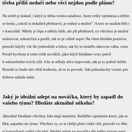
třeba příliš nedaří nebo věci nejdou podle plánu?
Na světě je krásně, i když je třeba venku zataženo. Jsem velký optimista a držím
se hesla „cokoli si dokážeš představit, je reálné a možné“. A toto se snažím šířit i
v kanceláři. Někdy je lépe a někdy hůře, ale při představě, co všechno je možné
realizovat, uskutečnit a prožít, tak to je vážně super. Na všem hledám pozitiva,
protože kdyby vše šlo jednoduše a lehce, tak by to nemělo takovou váhu, cenu.
Prostě bychom si toho tolik nevážili, jako když hledáme cesty právě
k uskutečnění svých cílů. A že se někdy něco nepovede, tak je to jedině dobře.
Protože to bude mít větší hodnotu, až se to povede. Tak jednoduchý vzorec pro
dobrou náladu mám.
Jaký je ideální adept na nováčka, který by zapadl do
vašeho týmu? Hledáte aktuálně někoho?
Aktuálně hledáme všechny, kdo mají maturitu. Každého optimistu který, jak se
říká, zapadne do týmu. Všechny ty, co si chtějí plnit velké cíle, protože ve 4fin
si konzultanti velké cíle plní. Ideální adept na nováčka dle mého názoru není.