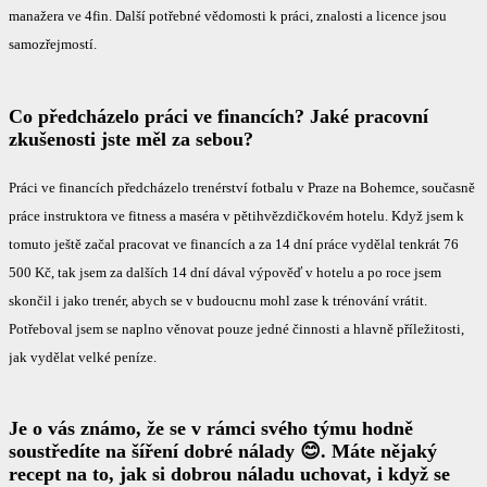
manažera ve 4fin. Další potřebné vědomosti k práci, znalosti a licence jsou
samozřejmostí.
Co předcházelo práci ve financích? Jaké pracovní
zkušenosti jste měl za sebou?
Práci ve financích předcházelo trenérství fotbalu v Praze na Bohemce, současně
práce instruktora ve fitness a maséra v pětihvězdičkovém hotelu. Když jsem k
tomuto ještě začal pracovat ve financích a za 14 dní práce vydělal tenkrát 76
500 Kč, tak jsem za dalších 14 dní dával výpověď v hotelu a po roce jsem
skončil i jako trenér, abych se v budoucnu mohl zase k trénování vrátit.
Potřeboval jsem se naplno věnovat pouze jedné činnosti a hlavně příležitosti,
jak vydělat velké peníze.
Je o vás známo, že se v rámci svého týmu hodně
soustředíte na šíření dobré nálady 😊
. Máte nějaký
recept na to, jak si dobrou náladu uchovat, i když se